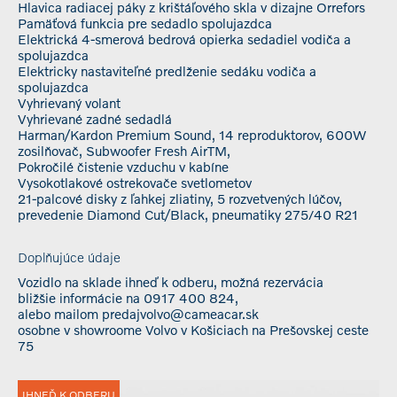
Hlavica radiacej páky z krištáľového skla v dizajne Orrefors
Pamäťová funkcia pre sedadlo spolujazdca
Elektrická 4-smerová bedrová opierka sedadiel vodiča a
spolujazdca
Elektricky nastaviteľné predlženie sedáku vodiča a
spolujazdca
Vyhrievaný volant
Vyhrievané zadné sedadlá
Harman/Kardon Premium Sound, 14 reproduktorov, 600W
zosilňovač, Subwoofer Fresh AirTM,
Pokročilé čistenie vzduchu v kabíne
Vysokotlakové ostrekovače svetlometov
21-palcové disky z ľahkej zliatiny, 5 rozvetvených lúčov,
prevedenie Diamond Cut/Black, pneumatiky 275/40 R21
Doplňujúce údaje
Vozidlo na sklade ihneď k odberu, možná rezervácia
bližšie informácie na 0917 400 824,
alebo mailom predajvolvo@cameacar.sk
osobne v showroome Volvo v Košiciach na Prešovskej ceste
75
IHNEĎ K ODBERU