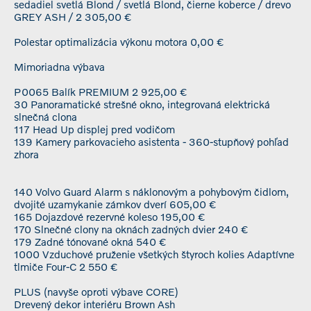
sedadiel svetlá Blond / svetlá Blond, čierne koberce / drevo
GREY ASH / 2 305,00 €
Polestar optimalizácia výkonu motora 0,00 €
Mimoriadna výbava
P0065 Balík PREMIUM 2 925,00 €
30 Panoramatické strešné okno, integrovaná elektrická
slnečná clona
117 Head Up displej pred vodičom
139 Kamery parkovacieho asistenta - 360-stupňový pohľad
zhora
140 Volvo Guard Alarm s náklonovým a pohybovým čidlom,
dvojité uzamykanie zámkov dverí 605,00 €
165 Dojazdové rezervné koleso 195,00 €
170 Slnečné clony na oknách zadných dvier 240 €
179 Zadné tónované okná 540 €
1000 Vzduchové pruženie všetkých štyroch kolies Adaptívne
tlmiče Four-C 2 550 €
PLUS (navyše oproti výbave CORE)
Drevený dekor interiéru Brown Ash