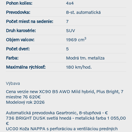
Pohon kolies:
4x4
Prevodovka:
8-st. automatická
Počet miest na sedenie:
7
Druh karosérie:
SUV
3
Objem valcov:
1969 cm
Počet dverí:
5
Farba:
Modrá tm. metalíza
Maximálna rýchlosť:
180 km/hod.
Výbava
Cena verzie new XC90 B5 AWD Mild hybrid, Plus Bright, 7
miestne 76 620€
Modelový rok 2026
Automatická prevodovka Geartronic, 8-stupňová - €
736 BRIGHT DUSK svetlá hnedá - metalická farba 1 055,00
€
UC00 Koža NAPPA s perforáciou a ventiláciou predných