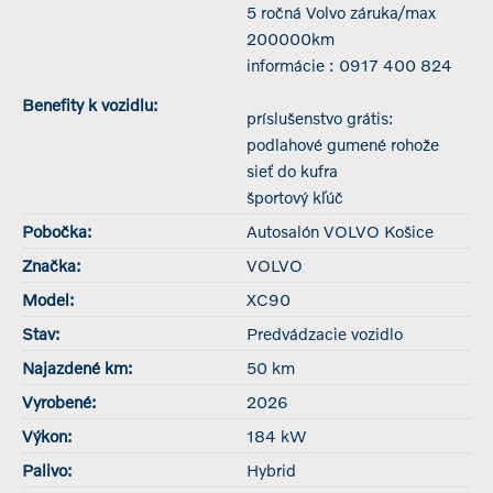
5 ročná Volvo záruka/max
200000km
informácie : 0917 400 824
Benefity k vozidlu:
príslušenstvo grátis:
podlahové gumené rohože
sieť do kufra
športový kľúč
Pobočka:
Autosalón VOLVO Košice
Značka:
VOLVO
Model:
XC90
Stav:
Predvádzacie vozidlo
Najazdené km:
50 km
Vyrobené:
2026
Výkon:
184 kW
Palivo:
Hybrid